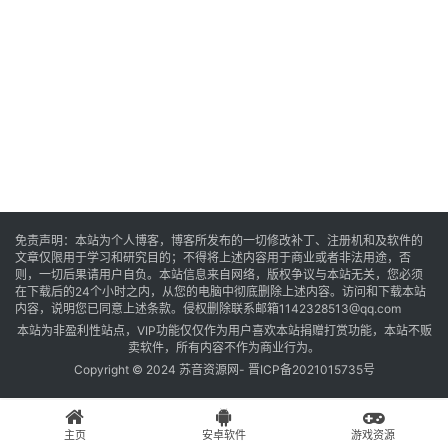
音
乐
系
统
游
免责声明：本站为个人博客，博客所发布的一切修改补丁、注册机和及软件的
文章仅限用于学习和研究目的；不得将上述内容用于商业或者非法用途，否
戏
则，一切后果请用户自负。本站信息来自网络，版权争议与本站无关，您必须
在下载后的24个小时之内，从您的电脑中彻底删除上述内容。访问和下载本站
内容，说明您已同意上述条款。侵权删除联系邮箱1142328513@qq.com
本站为非盈利性站点，VIP功能仅仅作为用户喜欢本站捐赠打赏功能，本站不贩
办
卖软件，所有内容不作为商业行为。
公
Copyright © 2024 苏音资源网-
晋ICP备2021015735号
主页
安卓软件
游戏资源