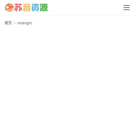
中
心
首页
midnight
m
P
C
M
a
c
软
件
安
卓