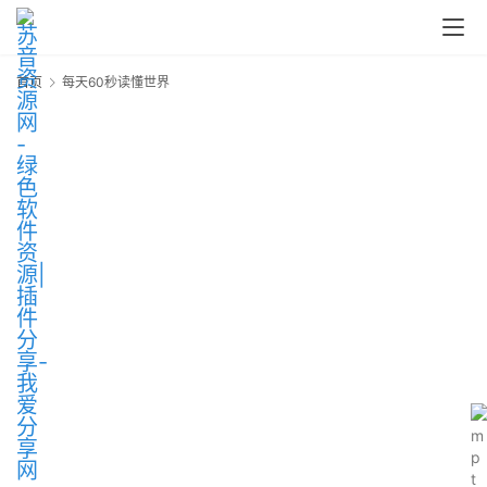
首页
每天60秒读懂世界
问
答
6
中
心
P
C
M
a
c
软
件