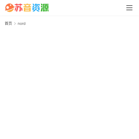
中
心
首页
nord
n
P
C
M
a
c
软
件
安
卓