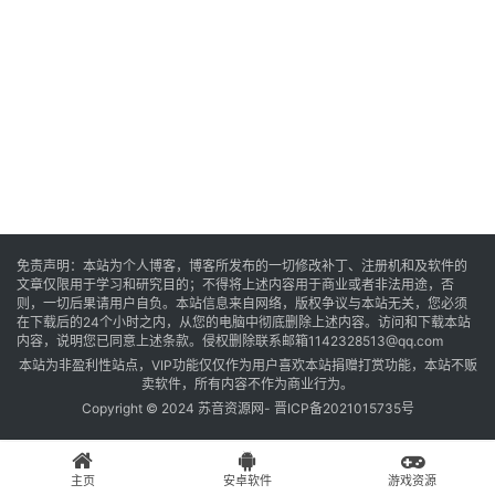
音
乐
系
统
游
免责声明：本站为个人博客，博客所发布的一切修改补丁、注册机和及软件的
文章仅限用于学习和研究目的；不得将上述内容用于商业或者非法用途，否
戏
则，一切后果请用户自负。本站信息来自网络，版权争议与本站无关，您必须
在下载后的24个小时之内，从您的电脑中彻底删除上述内容。访问和下载本站
内容，说明您已同意上述条款。侵权删除联系邮箱1142328513@qq.com
本站为非盈利性站点，VIP功能仅仅作为用户喜欢本站捐赠打赏功能，本站不贩
办
卖软件，所有内容不作为商业行为。
公
Copyright © 2024 苏音资源网-
晋ICP备2021015735号
主页
安卓软件
游戏资源