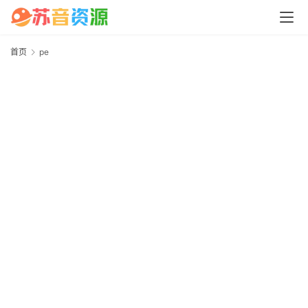
中
心
首页
pe
p
P
C
M
a
c
软
件
安
卓