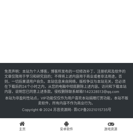
音
乐
系
统
游
免责声明：本站为个人博客，博客所发布的一切修改补丁、注册机和及软件的
文章仅限用于学习和研究目的；不得将上述内容用于商业或者非法用途，否
戏
则，一切后果请用户自负。本站信息来自网络，版权争议与本站无关，您必须
在下载后的24个小时之内，从您的电脑中彻底删除上述内容。访问和下载本站
内容，说明您已同意上述条款。侵权删除联系邮箱1142328513@qq.com
本站为非盈利性站点，VIP功能仅仅作为用户喜欢本站捐赠打赏功能，本站不贩
办
卖软件，所有内容不作为商业行为。
公
Copyright © 2024 苏音资源网-
晋ICP备2021015735号
主页
安卓软件
游戏资源