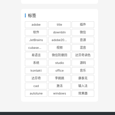
标签
adobe
title
插件
软件
downbtn
微信
JetBrains
adobe2023
音源
cubase下载
视频
混音
易语言
微信防撤回
达芬奇调色
系统
studio
源码
kontakt
office
音乐
达芬奇
李跳跳
康泰克
cad
激活
输入法
autotune
windows
效果器