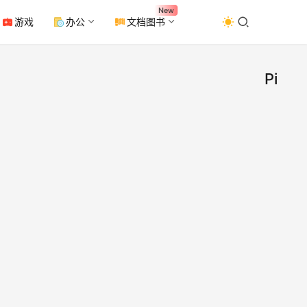
New
游戏
办公
文档图书
Piano
[编
编
曲
源]
音
源
Pian
音源
6内
Piano
是一
小的
2023
钢琴
钢琴
25日
件，
0
Pian
4.2K
发和
它以