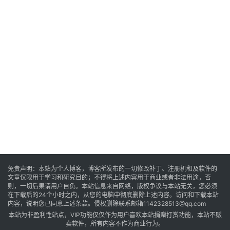
卓
音
乐
系
统
游
戏
免责声明：本站为个人博客，博客所发布的一切修改补丁、注册机和及软件的
文章仅限用于学习和研究目的；不得将上述内容用于商业或者非法用途，否
则，一切后果请用户自负。本站信息来自网络，版权争议与本站无关，您必须
在下载后的24个小时之内，从您的电脑中彻底删除上述内容。访问和下载本站
办
内容，说明您已同意上述条款。侵权删除联系邮箱1142328513@qq.com
公
本站为非盈利性站点，VIP功能仅仅作为用户喜欢本站捐赠打赏功能，本站不贩
卖软件，所有内容不作为商业行为。