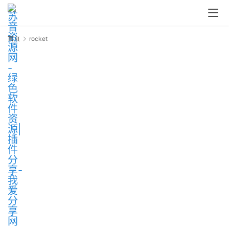
答
中
心
首页
rocket
r
P
C
M
a
c
软
件
安