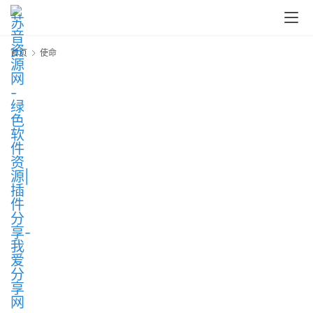
中
心
首页
使命
P
C
M
a
c
软
件
安
卓