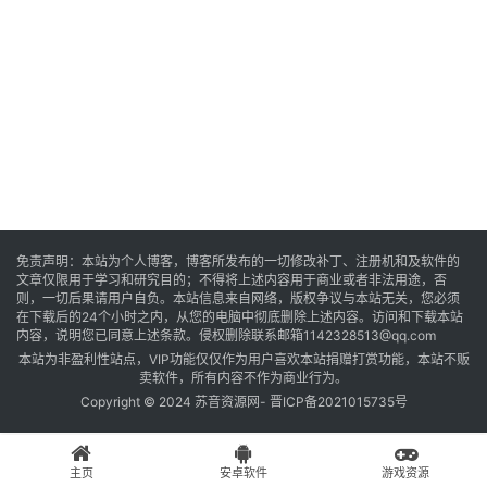
音
乐
系
统
游
免责声明：本站为个人博客，博客所发布的一切修改补丁、注册机和及软件的
文章仅限用于学习和研究目的；不得将上述内容用于商业或者非法用途，否
戏
则，一切后果请用户自负。本站信息来自网络，版权争议与本站无关，您必须
在下载后的24个小时之内，从您的电脑中彻底删除上述内容。访问和下载本站
内容，说明您已同意上述条款。侵权删除联系邮箱1142328513@qq.com
本站为非盈利性站点，VIP功能仅仅作为用户喜欢本站捐赠打赏功能，本站不贩
办
卖软件，所有内容不作为商业行为。
公
Copyright © 2024 苏音资源网-
晋ICP备2021015735号
主页
安卓软件
游戏资源