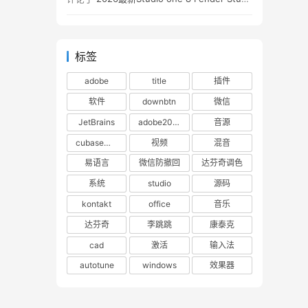
标签
adobe
title
插件
软件
downbtn
微信
JetBrains
adobe2023
音源
cubase下载
视频
混音
易语言
微信防撤回
达芬奇调色
系统
studio
源码
kontakt
office
音乐
达芬奇
李跳跳
康泰克
cad
激活
输入法
autotune
windows
效果器