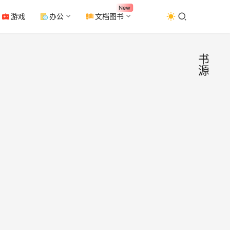
New
游戏
办公
文档图书
书
源
And
手
机
千岛
应
用
(10
千岛
源、
一款
手机
小说
2022年
互软
看) v
日
是一
0
种子
2.3K
器；
说汇