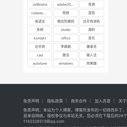
JetBrains
adobe2023
音源
cubase下载
视频
混音
易语言
微信防撤回
达芬奇调色
系统
studio
源码
kontakt
office
音乐
达芬奇
李跳跳
康泰克
cad
激活
输入法
autotune
windows
效果器
免责声明
隐私政策
商务合作
加入苏音
关于
免责声明：本站为个人博客，博客所发布的一切修改补丁、
息来自网络，版权争议与本站无关，您必须在下载后的24
1142328513@qq.com