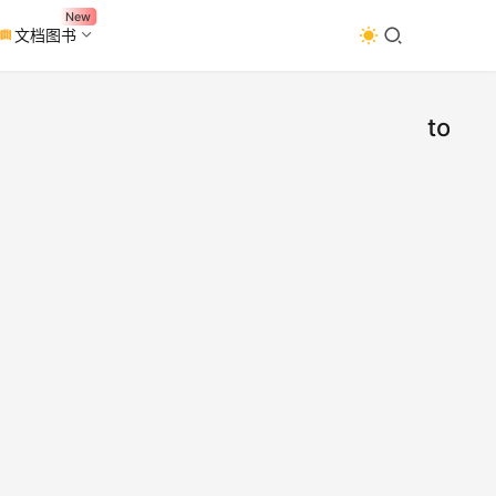
New
文档图书
todes
ToD
办
公
4.5.
工
具
免费
软件
程工
该软
免费
(不
程工具
速，
前只
备数
Wind
持10
版本
个)
续会