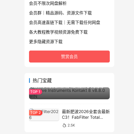
会员不限次网盘解析
会员群｜精品源码、资源文件下载
会员高速直链下载｜无需下载任何网盘
各大教程教学视频资源免费下载
更多隐藏资源下载
赞赏会员
2.8K
热门宝藏
Native Instruments Kontakt 8 v8.8.0
WIN
最新肥波2026全套含最新
C3！FabFilter Total
Bundle v2026.01.13
2.5K
WIN&MAC