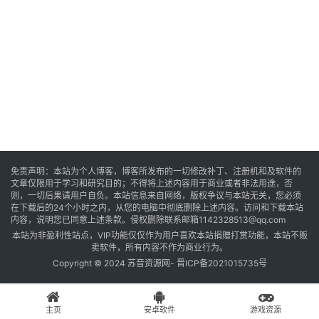
音
乐
系
统
游
免责声明：本站为个人博客，博客所发布的一切修改补丁、注册机和及软件的
文章仅限用于学习和研究目的；不得将上述内容用于商业或者非法用途，否
戏
则，一切后果请用户自负。本站信息来自网络，版权争议与本站无关，您必须
在下载后的24个小时之内，从您的电脑中彻底删除上述内容。访问和下载本站
内容，说明您已同意上述条款。侵权删除联系邮箱1142328513@qq.com
本站为非盈利性站点，VIP功能仅仅作为用户喜欢本站捐赠打赏功能，本站不贩
办
卖软件，所有内容不作为商业行为。
公
Copyright © 2024 苏音资源网-
晋ICP备2021015735号
主页
安卓软件
游戏资源