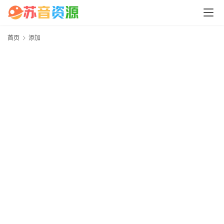
中
心
首页
添加
P
C
M
a
c
软
件
安
卓