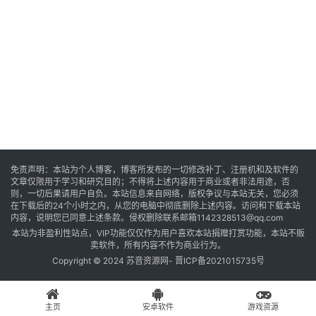
音
乐
系
统
游
免责声明：本站为个人博客，博客所发布的一切修改补丁、注册机和及软件的
文章仅限用于学习和研究目的；不得将上述内容用于商业或者非法用途，否
戏
则，一切后果请用户自负。本站信息来自网络，版权争议与本站无关，您必须
在下载后的24个小时之内，从您的电脑中彻底删除上述内容。访问和下载本站
内容，说明您已同意上述条款。侵权删除联系邮箱1142328513@qq.com
本站为非盈利性站点，VIP功能仅仅作为用户喜欢本站捐赠打赏功能，本站不贩
办
卖软件，所有内容不作为商业行为。
公
Copyright © 2024 苏音资源网-
晋ICP备2021015735号
主页
安卓软件
游戏资源