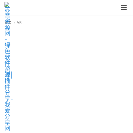
中
心
首页
VR
V
P
C
M
a
c
软
件
安
卓