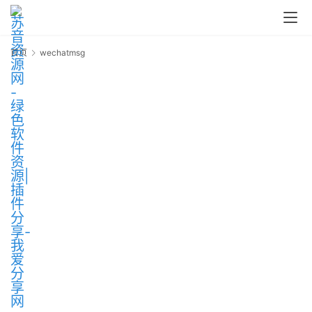
首页
wechatmsg
w