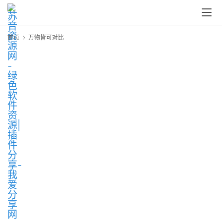
问
答
中
首页
万物皆可对比
心
P
C
M
a
c
软
件
安