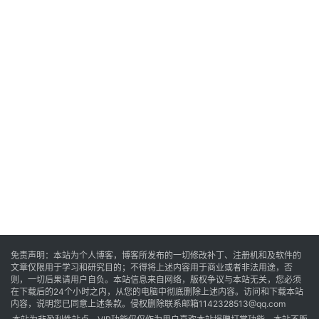
卓
音
乐
系
统
游
戏
免责声明：本站为个人博客，博客所发布的一切修改补丁、注册机和及软件的
文章仅限用于学习和研究目的；不得将上述内容用于商业或者非法用途，否
则，一切后果请用户自负。本站信息来自网络，版权争议与本站无关，您必须
办
在下载后的24个小时之内，从您的电脑中彻底删除上述内容。访问和下载本站
公
内容，说明您已同意上述条款。侵权删除联系邮箱1142328513@qq.com