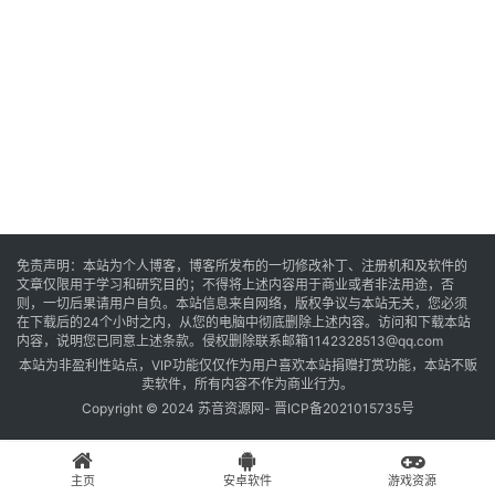
音
乐
系
统
游
免责声明：本站为个人博客，博客所发布的一切修改补丁、注册机和及软件的
文章仅限用于学习和研究目的；不得将上述内容用于商业或者非法用途，否
戏
则，一切后果请用户自负。本站信息来自网络，版权争议与本站无关，您必须
在下载后的24个小时之内，从您的电脑中彻底删除上述内容。访问和下载本站
内容，说明您已同意上述条款。侵权删除联系邮箱1142328513@qq.com
本站为非盈利性站点，VIP功能仅仅作为用户喜欢本站捐赠打赏功能，本站不贩
办
卖软件，所有内容不作为商业行为。
公
Copyright © 2024 苏音资源网-
晋ICP备2021015735号
主页
安卓软件
游戏资源