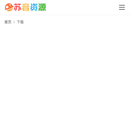
中
心
首页
下载
P
C
M
a
c
软
件
安
卓