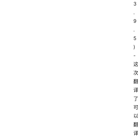
3
.
9
.
5
)
- 