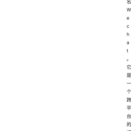
W
e
c
h
a
t