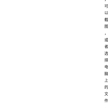
中
心
P
C
M
a
c
软
件
安
卓