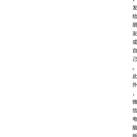
音
乐
系
统
游
戏
办
公