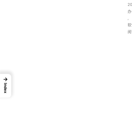
2
办
,
软
阅
→
Index