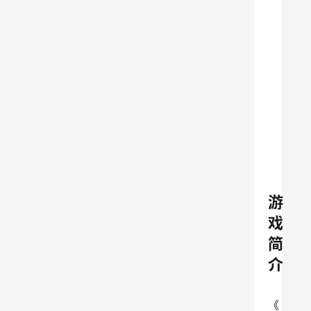
游
戏
简
介
《