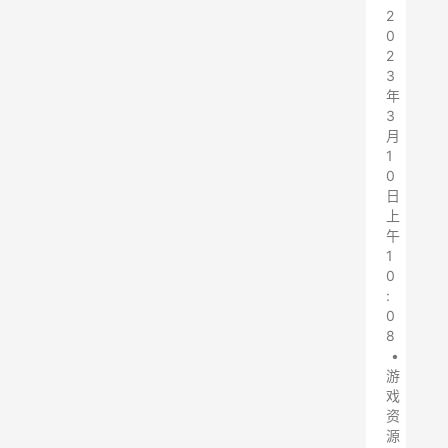
2
0
2
3
年
3
月
1
0
日
上
午
1
0
:
0
8
•
游
戏
资
源