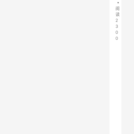
•
阅
读
2
3
0
0