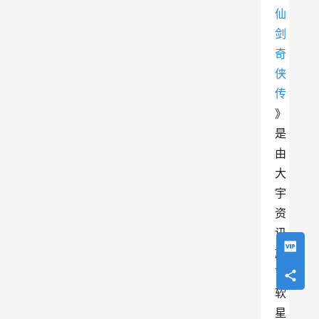
仙
剑
奇
侠
传
》
是
由
大
宇
资
讯
旗
下
软
星