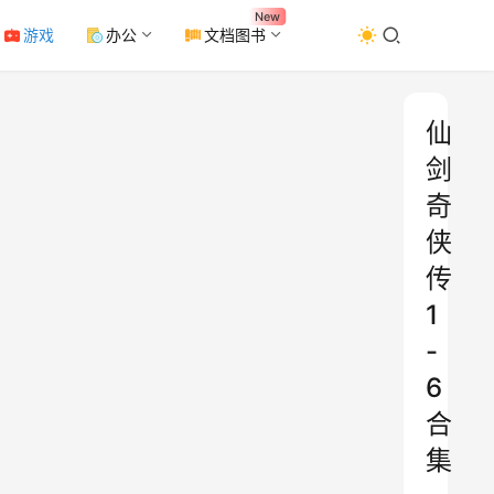
New
游戏
办公
文档图书
仙
剑
奇
侠
传
1
-
6
合
集