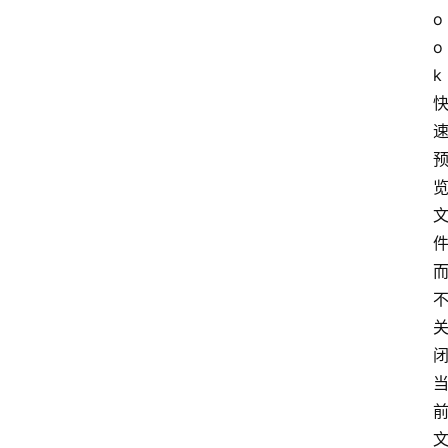
o
音
o
乐
k
系
统
游
戏
办
公